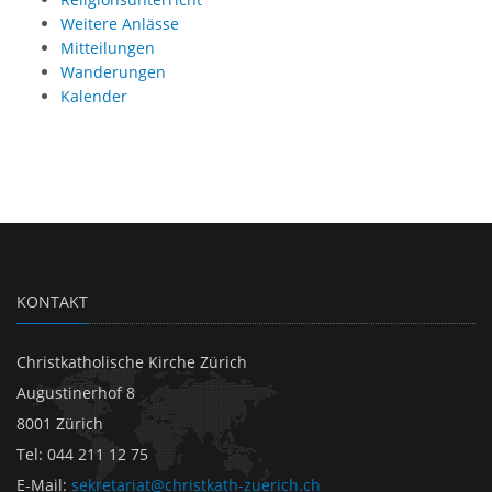
Weitere Anlässe
Mitteilungen
Wanderungen
Kalender
KONTAKT
Christkatholische Kirche Zürich
Augustinerhof 8
8001 Zürich
Tel
:
044 211 12 75
E-Mail
:
sekretariat@christkath-zuerich.ch