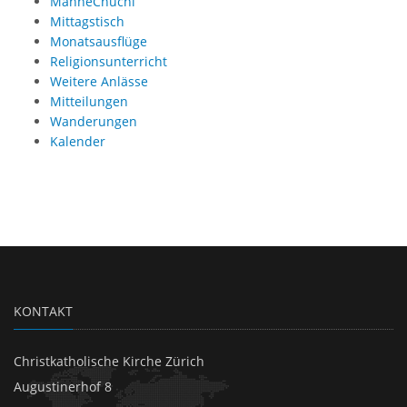
ManneChuchi
Mittagstisch
Monatsausflüge
Religionsunterricht
Weitere Anlässe
Mitteilungen
Wanderungen
Kalender
KONTAKT
Christkatholische Kirche Zürich
Augustinerhof 8