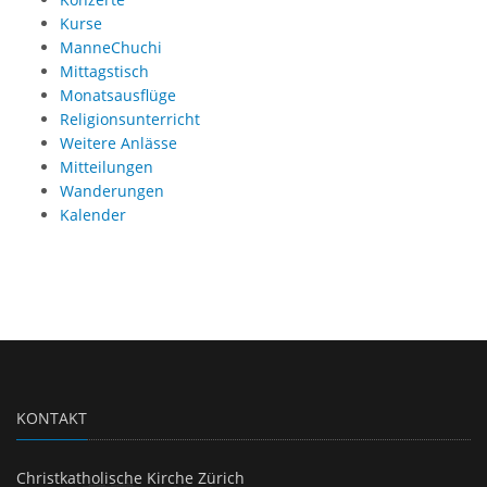
Kurse
ManneChuchi
Mittagstisch
Monatsausflüge
Religionsunterricht
Weitere Anlässe
Mitteilungen
Wanderungen
Kalender
KONTAKT
Christkatholische Kirche Zürich